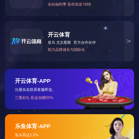
操作面板
更多
欢迎访问
上一电气