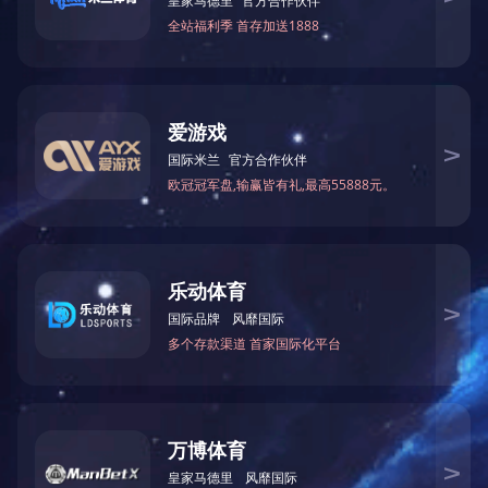
奥地利因泰克 Inteco
舍
炼钢生产线电气控制柜
自
采用全套Rittal电柜和母线系统
配置