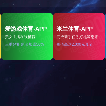
20-12-29
崛起中国》是中视购物频道一档大型演播室访谈节目，高度聚焦国货风潮
中国品牌，赋能国货精品，打造爆款产品，激发市场消费，助力
多
第二十三届中国国际工业博览会2021年9月1
20-12-29
22届中国工博会于2020年9月15日-19日在国家会展中心（上海）成功
发展”为主题，展览总面积达255,121平方米，吸引 了来自全球22个国家
多
潮涌长三角，宁波展圆满落幕！
20-11-05
涌长三角，宁波展圆满落幕！
多