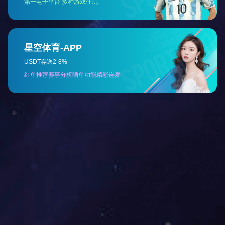
更多 >>
我们的
媒体库