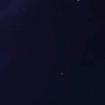
上一电气参加央视崛起中国
栏目组节目录制。
2020-12-29
《崛起中国》是中视购物频道一档大型演播室访谈节目，
高度聚焦国货风潮、中国科技风潮和中国消费风潮，通过
对话崛起的中国品牌，赋能国货精品，打造爆款产品，激
发市场消费，助力
更多