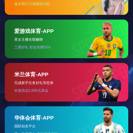
匠心制造 精益求精
产品方案以机床行业为平台，面向工业控制领
域，专注于为高端机床设备提供电气设计、软件
开发和集成制造服务，进而为自动化、风电、航
空航天等细分市场提供产品和方案。